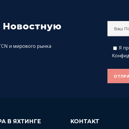
у Новостную
 TCN и мирового рынка
Я п
Конфи
А В ЯХТИНГЕ
KOHTAKT