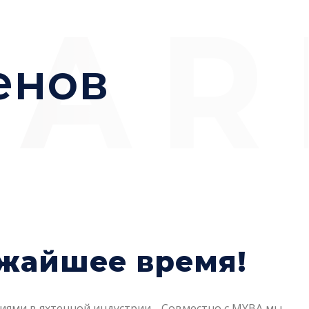
енов
жайшее время!
циями в яхтенной индустрии. Совместно с MYBA мы