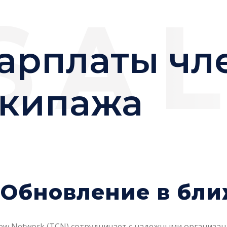
арплаты чл
кипажа
Обновление в бли
ew Network (TCN) сотрудничает с надежными организа